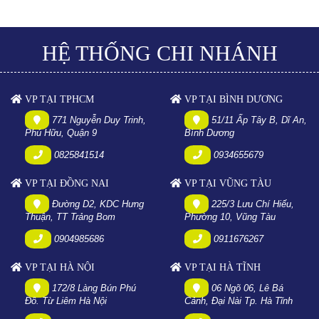
HỆ THỐNG CHI NHÁNH
VP TẠI TPHCM
VP TẠI BÌNH DƯƠNG
771 Nguyễn Duy Trinh,
51/11 Ấp Tây B, Dĩ An,
Phú Hữu, Quận 9
Bình Dương
0825841514
0934655679
VP TẠI ĐỒNG NAI
VP TẠI VŨNG TÀU
Đường D2, KDC Hưng
225/3 Lưu Chí Hiếu,
Thuận, TT Trảng Bom
Phường 10, Vũng Tàu
0904985686
0911676267
VP TẠI HÀ NỘI
VP TẠI HÀ TĨNH
172/8 Làng Bún Phú
06 Ngõ 06, Lê Bá
Đô. Từ Liêm Hà Nội
Cảnh, Đại Nài Tp. Hà Tĩnh