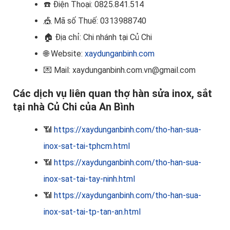
☎️
Điện Thoại: 0825.841.514
🎪
Mã số Thuế: 0313988740
🏠
Địa chỉ: Chi nhánh tại Củ Chi
🌐 Website:
xaydunganbinh.com
💌 Mail: xaydunganbinh.com.vn@gmail.com
Các dịch vụ liên quan thợ hàn sửa inox, sắt
tại nhà Củ Chi của An Bình
📶
https://xaydunganbinh.com/tho-han-sua-
inox-sat-tai-tphcm.html
📶
https://xaydunganbinh.com/tho-han-sua-
inox-sat-tai-tay-ninh.html
📶
https://xaydunganbinh.com/tho-han-sua-
inox-sat-tai-tp-tan-an.html