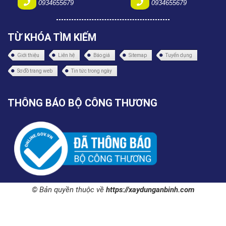
0934655679
0934655679
TỪ KHÓA TÌM KIẾM
Giới thiệu
Liên hệ
Báo giá
Sitemap
Tuyển dụng
Sơ đồ trang web
Tin tức trong ngày
THÔNG BÁO BỘ CÔNG THƯƠNG
© Bản quyền thuộc về
https://xaydunganbinh.com