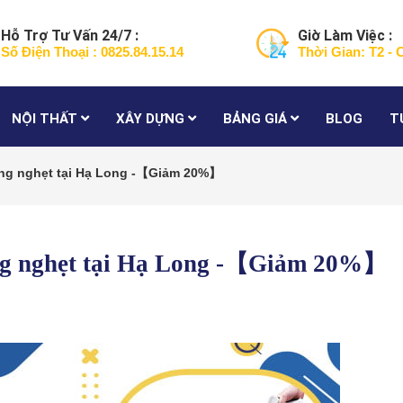
Hỗ Trợ Tư Vấn 24/7 :
Giờ Làm Việc :
Số Điện Thoại : 0825.84.15.14
Thời Gian: T2 - 
NỘI THẤT
XÂY DỰNG
BẢNG GIÁ
BLOG
T
ống nghẹt tại Hạ Long -【Giảm 20%】
ống nghẹt tại Hạ Long -【Giảm 20%】