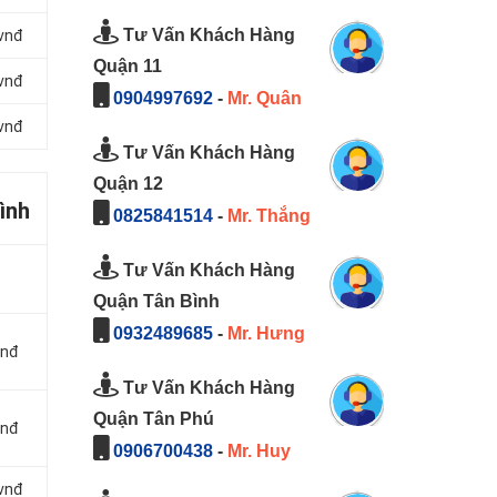
Tư Vấn Khách Hàng
 vnđ
Quận 11
 vnđ
0904997692
-
Mr. Quân
 vnđ
Tư Vấn Khách Hàng
Quận 12
ình
0825841514
-
Mr. Thắng
Tư Vấn Khách Hàng
Quận Tân Bình
0932489685
-
Mr. Hưng
vnđ
Tư Vấn Khách Hàng
Quận Tân Phú
vnđ
0906700438
-
Mr. Huy
 vnđ