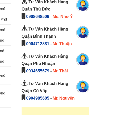
Tư Vấn Khách Hàng
 vnđ
Quận Thủ Đức
0908648509
-
Ms. Như Ý
/ vnđ
Tư Vấn Khách Hàng
 vnđ
Quận Bình Thạnh
vnđ
0904712881
-
Mr. Thuận
vnđ
Tư Vấn Khách Hàng
vnđ
Quận Phú Nhuận
0934655679
-
Mr. Thái
 vnđ
Tư Vấn Khách Hàng
Quận Gò Vấp
 vnđ
0904985685
-
Mr. Nguyên