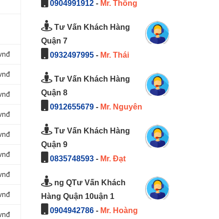
0904991912
-
Mr. Thông
Tư Vấn Khách Hàng
Quận 7
 vnđ
0932497995
-
Mr. Thái
 vnđ
Tư Vấn Khách Hàng
Quận 8
 vnđ
0912655679
-
Mr. Nguyên
 vnđ
Tư Vấn Khách Hàng
 vnđ
Quận 9
 vnđ
0835748593
-
Mr. Đạt
 vnđ
ng QTư Vấn Khách
 vnđ
Hàng Quận 10uận 1
0904942786
-
Mr. Hoàng
 vnđ