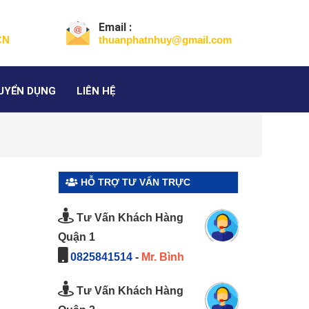
Email :
CN
thuanphatnhuy@gmail.com
UYỂN DỤNG
LIÊN HỆ
HỖ TRỢ TƯ VẤN TRỰC
TUYẾN
Tư Vấn Khách Hàng
Quận 1
0825841514
-
Mr. Bình
Tư Vấn Khách Hàng