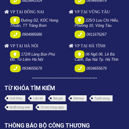
0825841514
0934655679
VP TẠI ĐỒNG NAI
VP TẠI VŨNG TÀU
Đường D2, KDC Hưng
225/3 Lưu Chí Hiếu,
Thuận, TT Trảng Bom
Phường 10, Vũng Tàu
0904985686
0911676267
VP TẠI HÀ NỘI
VP TẠI HÀ TĨNH
172/8 Làng Bún Phú
06 Ngõ 06, Lê Bá
Đô. Từ Liêm Hà Nội
Cảnh, Đại Nài Tp. Hà Tĩnh
0934655679
0934655679
TỪ KHÓA TÌM KIẾM
Giới thiệu
Liên hệ
Báo giá
Sitemap
Tuyển dụng
Sơ đồ trang web
Tin tức trong ngày
THÔNG BÁO BỘ CÔNG THƯƠNG