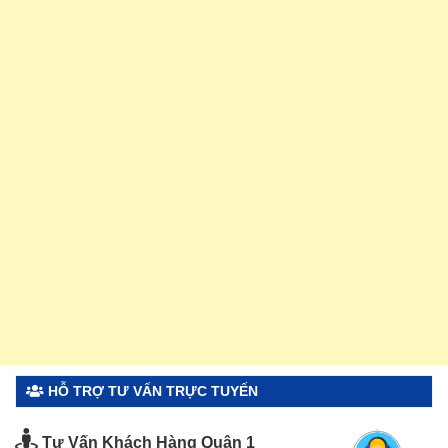
HỖ TRỢ TƯ VẤN TRỰC TUYẾN
Tư Vấn Khách Hàng Quận 1