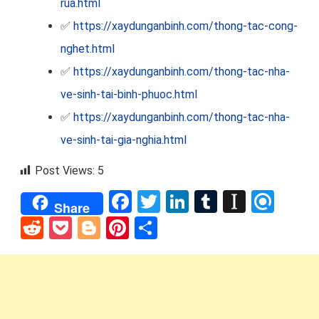
rua.html
✅
https://xaydunganbinh.com/thong-tac-cong-
nghet.html
✅
https://xaydunganbinh.com/thong-tac-nha-
ve-sinh-tai-binh-phuoc.html
✅
https://xaydunganbinh.com/thong-tac-nha-
ve-sinh-tai-gia-nghia.html
Post Views:
5
Facebook
Twitter
LinkedIn
Tumblr
Instap
Refi
Share
Reddit
Pocket
Blogger
Pinterest
Share