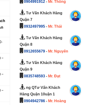
0904991912
-
Mr. Thông
Tư Vấn Khách Hàng
Quận 7
̣ch
0932497995
-
Mr. Thái
An
Tư Vấn Khách Hàng
0-
Quận 8
0912655679
-
Mr. Nguyên
0 –
Tư Vấn Khách Hàng
Quận 9
0 –
0835748593
-
Mr. Đạt
ng QTư Vấn Khách
0 –
Hàng Quận 10uận 1
0904942786
-
Mr. Hoàng