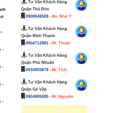
Tư Vấn Khách Hàng
Quận Thủ Đức
̣ch
0908648509
-
Ms. Như Ý
An
Tư Vấn Khách Hàng
0 –
Quận Bình Thạnh
0904712881
-
Mr. Thuận
0 –
Tư Vấn Khách Hàng
Quận Phú Nhuận
0 –
0934655679
-
Mr. Thái
Tư Vấn Khách Hàng
0 –
Quận Gò Vấp
0904985685
-
Mr. Nguyên
0 –