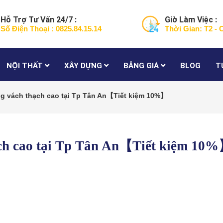
Hỗ Trợ Tư Vấn 24/7 :
Giờ Làm Việc :
Số Điện Thoại : 0825.84.15.14
Thời Gian: T2 - 
NỘI THẤT
XÂY DỰNG
BẢNG GIÁ
BLOG
T
ng vách thạch cao tại Tp Tân An【Tiết kiệm 10%】
ạch cao tại Tp Tân An【Tiết kiệm 10