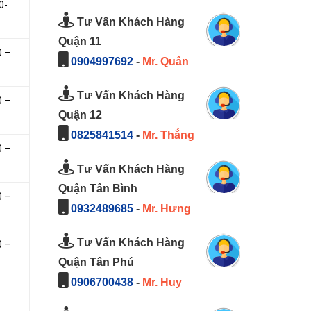
0-
Tư Vấn Khách Hàng
Quận 11
0 –
0904997692
-
Mr. Quân
Tư Vấn Khách Hàng
0 –
Quận 12
0825841514
-
Mr. Thắng
0 –
Tư Vấn Khách Hàng
Quận Tân Bình
0 –
0932489685
-
Mr. Hưng
Tư Vấn Khách Hàng
0 –
Quận Tân Phú
0906700438
-
Mr. Huy