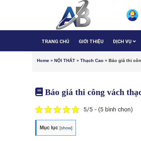
TRANG CHỦ
GIỚI THIỆU
DỊCH VỤ
Home
»
NỘI THẤT
»
Thạch Cao
»
Báo giá thi cô
Báo giá thi công vách th
5/5 - (5 bình chọn)
Mục lục
[
show
]