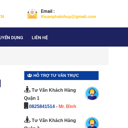
Email :
CN
thuanphatnhuy@gmail.com
UYỂN DỤNG
LIÊN HỆ
HỖ TRỢ TƯ VẤN TRỰC
%】
TUYẾN
Tư Vấn Khách Hàng
Quận 1
0825841514
-
Mr. Bình
Tư Vấn Khách Hàng