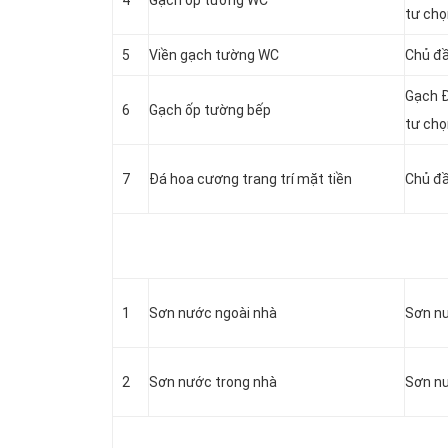
4
Gạch ốp tường WC
tư ch
5
Viền gạch tường WC
Chủ đ
Gạch 
6
Gạch ốp tường bếp
tư ch
7
Đá hoa cương trang trí mặt tiền
Chủ đầ
1
Sơn nước ngoài nhà
Sơn nư
2
Sơn nước trong nhà
Sơn nư