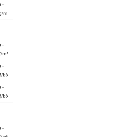
0 –
 ₫/m
0 –
₫/m²
0 –
₫/bộ
0 –
₫/bộ
0 –