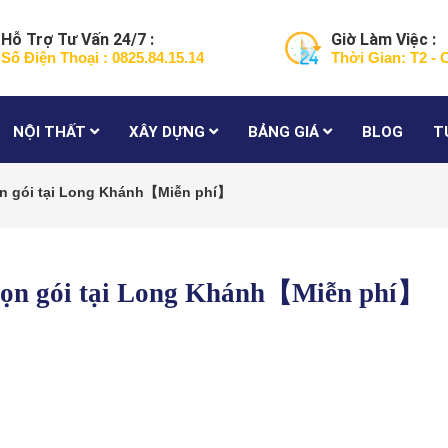
Hỗ Trợ Tư Vấn 24/7 :
Giờ Làm Việc :
Số Điện Thoại : 0825.84.15.14
Thời Gian: T2 - 
NỘI THẤT
XÂY DỰNG
BẢNG GIÁ
BLOG
T
rọn gói tại Long Khánh【Miễn phí】
trọn gói tại Long Khánh【Miễn phí】