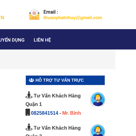
Email :
CN
thuanphatnhuy@gmail.com
UYỂN DỤNG
LIÊN HỆ
HỖ TRỢ TƯ VẤN TRỰC
TUYẾN
Tư Vấn Khách Hàng
Quận 1
0825841514
-
Mr. Bình
Tư Vấn Khách Hàng