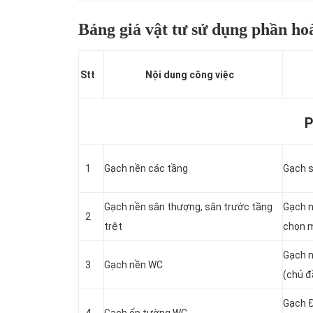
Bảng giá vật tư sử dụng phần h
Stt
Nội dung công việc
P
1
Gạch nền các tầng
Gạch s
Gạch nền sân thượng, sân trước tầng
Gạch n
2
trệt
chọn 
Gạch 
3
Gạch nền WC
(chủ đ
Gạch 