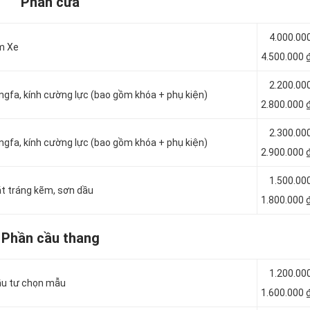
Phần cửa
4.000.00
m Xe
4.500.000 
2.200.00
ngfa, kính cường lực (bao gồm khóa + phụ kiện)
2.800.000 
2.300.00
ngfa, kính cường lực (bao gồm khóa + phụ kiện)
2.900.000 
1.500.00
t tráng kẽm, sơn dầu
1.800.000 
Phần cầu thang
1.200.00
ầu tư chọn mẫu
1.600.000 