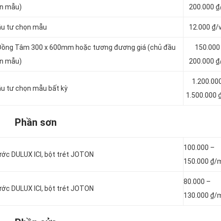
ọn mẫu)
200.000 ₫
ầu tư chọn mẫu
12.000 ₫/
Đồng Tâm 300 x 600mm hoặc tương đương giá (chủ đầu
150.000
ọn mẫu)
200.000 ₫
1.200.00
u tư chọn mẫu bất kỳ
1.500.000 
Phần sơn
100.000 –
ớc DULUX ICI, bột trét JOTON
150.000 ₫/
80.000 –
ớc DULUX ICI, bột trét JOTON
130.000 ₫/