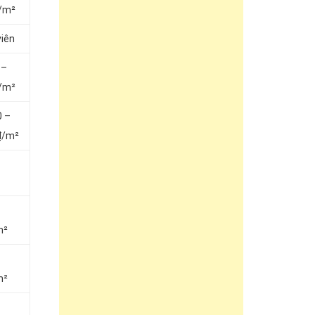
/m²
viên
 –
/m²
0 –
₫/m²
m²
m²