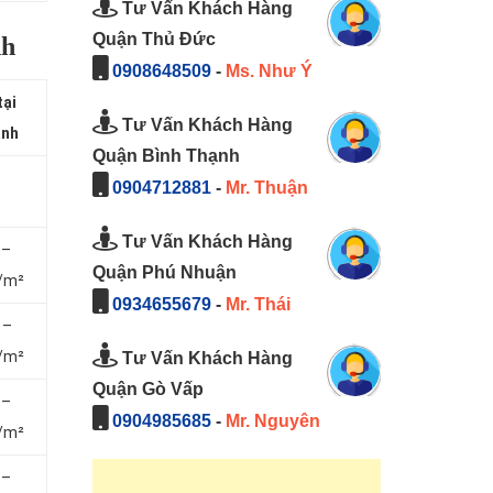
Tư Vấn Khách Hàng
Quận Thủ Đức
nh
0908648509
-
Ms. Như Ý
tại
Tư Vấn Khách Hàng
ánh
Quận Bình Thạnh
0904712881
-
Mr. Thuận
Tư Vấn Khách Hàng
 –
Quận Phú Nhuận
/m²
0934655679
-
Mr. Thái
 –
/m²
Tư Vấn Khách Hàng
Quận Gò Vấp
 –
0904985685
-
Mr. Nguyên
/m²
 –