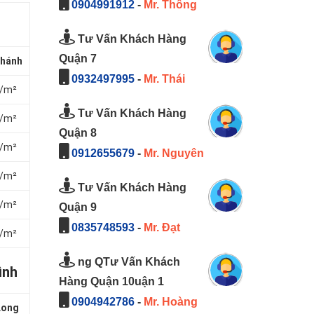
0904991912
-
Mr. Thông
Tư Vấn Khách Hàng
Quận 7
Khánh
0932497995
-
Mr. Thái
₫/m²
Tư Vấn Khách Hàng
₫/m²
Quận 8
₫/m²
0912655679
-
Mr. Nguyên
₫/m²
Tư Vấn Khách Hàng
₫/m²
Quận 9
0835748593
-
Mr. Đạt
₫/m²
ng QTư Vấn Khách
ình
Hàng Quận 10uận 1
0904942786
-
Mr. Hoàng
 Long