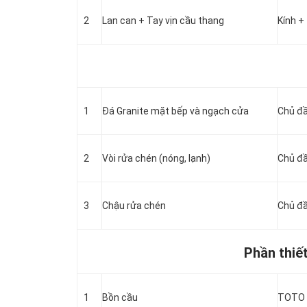
2
Lan can + Tay vịn cầu thang
Kính +
1
Đá Granite mặt bếp và ngạch cửa
Chủ đ
2
Vòi rửa chén (nóng, lạnh)
Chủ đ
3
Chậu rửa chén
Chủ đ
Phần thiết
1
Bồn cầu
TOTO 