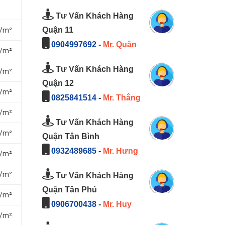
Tư Vấn Khách Hàng
Quận 11
₫/m²
0904997692
-
Mr. Quân
₫/m²
Tư Vấn Khách Hàng
₫/m²
Quận 12
₫/m²
0825841514
-
Mr. Thắng
₫/m²
Tư Vấn Khách Hàng
₫/m²
Quận Tân Bình
0932489685
-
Mr. Hưng
₫/m²
₫/m²
Tư Vấn Khách Hàng
Quận Tân Phú
₫/m²
0906700438
-
Mr. Huy
₫/m²