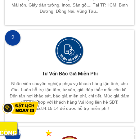
Mái tôn, Giấy dán tường, Inox, Sàn gỗ,... Tại TP.HCM, Bình
Dương, Đồng Nai, Vũng Tàu,..
2
Tư Vấn Báo Giá Miễn Phí
Nhân viên chuyên nghiệp phục vụ khách hàng tận tình, chu
đáo. Luôn hỗ trợ tận tâm, tư vấn, giải đáp thắc mắc cặn kẽ.
Đến tận nơi khảo sát, báo giá miễn phí, chi tiết. Mức giá đảm
bảo phù hợp với khách hàng Vui lòng liên hệ SĐT:
0825.84.15.14 để đươc hỗ trợ miễn phí!
HẬN LÀM TỪ NHỮNG VIỆC NHỎ NHẤT
★
CUNG 
3