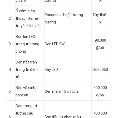
ổ cắm
đương
bị
Ổ cắm điện
Panasonic hoặc tương
Tùy thiết
2
thoại, Internet,
đương
bị
truyền hình cáp
Đèn lon LED
90.000
3
trang trí trong
Đèn LED 9W
₫/bộ
phòng
Đèn hắt trần
4
trang trí điện
Dây LED
LED 5050
tử
Đèn vệ sinh,
400.000
5
Đèn mâm 15 x 15cm
bancon
₫/bộ
Đèn trang trí
tường cầu
400.000
6
Chủ đầu tư chọn mẫu