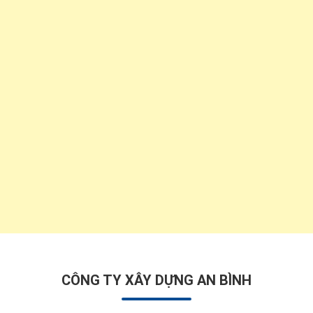
CÔNG TY XÂY DỰNG AN BÌNH