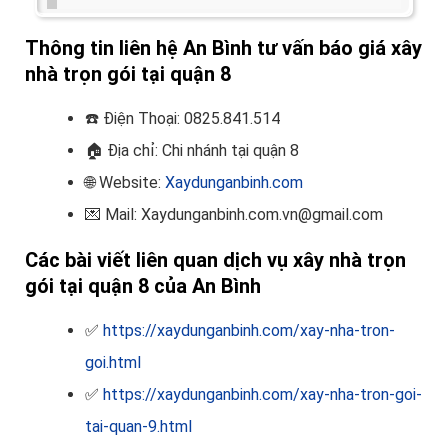
Thông tin liên hệ An Bình tư vấn báo giá xây
nhà trọn gói tại quận 8
☎️
Điện Thoại: 0825.841.514
🏠
Địa chỉ: Chi nhánh tại quận 8
🌐 Website:
Xaydunganbinh.com
💌 Mail: Xaydunganbinh.com.vn@gmail.com
Các bài viết liên quan dịch vụ xây nhà trọn
gói tại quận 8 của An Bình
✅
https://xaydunganbinh.com/xay-nha-tron-
goi.html
✅
https://xaydunganbinh.com/xay-nha-tron-goi-
tai-quan-9.html