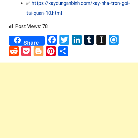
✅
https://xaydunganbinh.com/xay-nha-tron-goi-
tai-quan-10.html
Post Views:
78
Facebook
Twitter
LinkedIn
Tumblr
Instap
Refi
Share
Reddit
Pocket
Blogger
Pinterest
Share