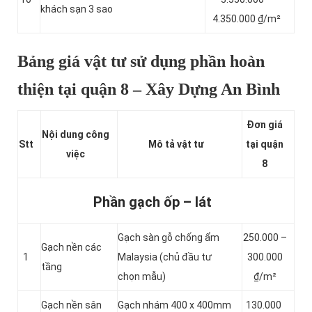
khách sạn 3 sao
4.350.000 ₫/m²
Bảng giá vật tư sử dụng phần hoàn
thiện tại quận 8 – Xây Dựng An Bình
Đơn giá
Nội dung công
Stt
Mô tả vật tư
tại quận
việc
8
Phần gạch ốp – lát
Gạch sàn gỗ chống ẩm
250.000 –
Gạch nền các
1
Malaysia (chủ đầu tư
300.000
tầng
chọn mẫu)
₫/m²
Gạch nền sân
Gạch nhám 400 x 400mm
130.000