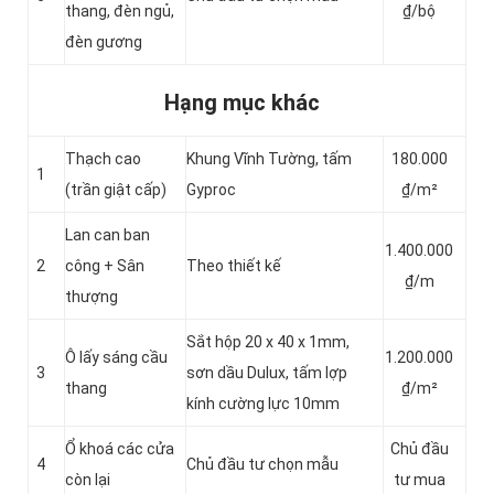
thang, đèn ngủ,
₫/bộ
đèn gương
Hạng mục khác
Thạch cao
Khung Vĩnh Tường, tấm
180.000
1
(trần giật cấp)
Gyproc
₫/m²
Lan can ban
1.400.000
2
công + Sân
Theo thiết kế
₫/m
thượng
Sắt hộp 20 x 40 x 1mm,
Ô lấy sáng cầu
1.200.000
3
sơn dầu Dulux, tấm lợp
thang
₫/m²
kính cường lực 10mm
Ổ khoá các cửa
Chủ đầu
4
Chủ đầu tư chọn mẫu
còn lại
tư mua