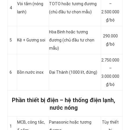
Vòi tắm (nóng
TOTO hoặc tương đương
–
4
lạnh)
(chủ đầu tư chọn mẫu)
2.500.000
₫/bộ
Hòa Bình hoặc tương
290.000
5
Kệ + Gương soi
đương (chủ đầu tư chọn
₫/bộ
mẫu)
2.750.000
–
6
Bồn nước inox
Đại Thành (1000 lít, đứng)
3.000.000
₫/bộ
Phần thiết bị điện – hệ thống điện lạnh,
nước nóng
MCB, công tắc,
Panasonic hoặc tương
Tùy thiết
1