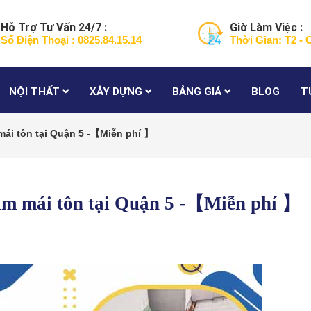
Hỗ Trợ Tư Vấn 24/7 :
Giờ Làm Việc :
Số Điện Thoại : 0825.84.15.14
Thời Gian: T2 - 
NỘI THẤT
XÂY DỰNG
BẢNG GIÁ
BLOG
T
mái tôn tại Quận 5 -【Miễn phí 】
làm mái tôn tại Quận 5 -【Miễn phí 】