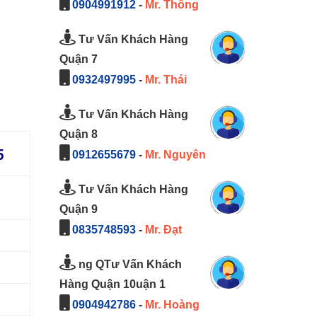
0904991912
-
Mr. Thông
Tư Vấn Khách Hàng
Quận 7
0932497995
-
Mr. Thái
Tư Vấn Khách Hàng
Quận 8
5
0912655679
-
Mr. Nguyên
Tư Vấn Khách Hàng
Quận 9
0835748593
-
Mr. Đạt
ng QTư Vấn Khách
Hàng Quận 10uận 1
0904942786
-
Mr. Hoàng