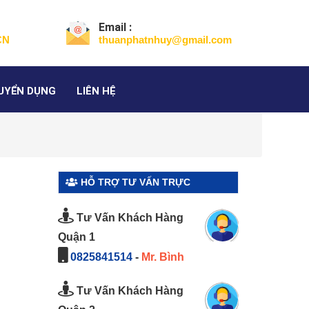
Email :
CN
thuanphatnhuy@gmail.com
UYỂN DỤNG
LIÊN HỆ
HỖ TRỢ TƯ VẤN TRỰC
TUYẾN
Tư Vấn Khách Hàng
Quận 1
0825841514
-
Mr. Bình
Tư Vấn Khách Hàng