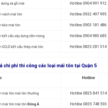
Hotline 0904 991 912
ắp dựng xà gồ mái
Hotline 0
932 497 995
àm vách mái tôn
Hotline 0
903 181 486
àm kèo mái tôn
Hotline 0
904 985 685
làm kết cấu xây dựng nền móng
Hotline 0
825 281 514
làm GCLD kết cấu thép mái tôn
á chi phí thi công các loại mái tôn tại Quận 5
c
Hotline
Hotline 0
825 841 514
làm mái tôn mái tôn thường
Hotline 0
835 748 593
àm mái tôn mái tôn
Đông Á