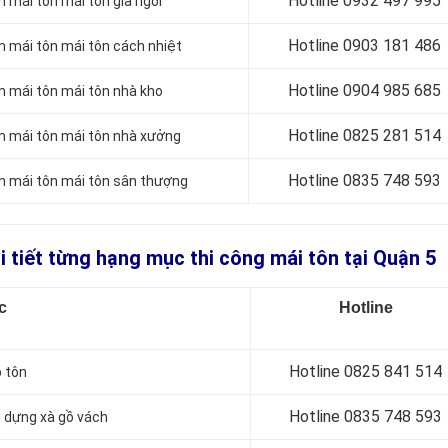
Hotline 0
932 497 995
àm mái tôn mái tôn giả ngói
Hotline 0
903 181 486
àm mái tôn mái tôn cách nhiệt
Hotline 0
904 985 685
àm mái tôn mái tôn nhà kho
Hotline 0
825 281 514
làm mái tôn mái tôn nhà xưởng
Hotline 0
835 748 593
làm mái tôn mái tôn sân thượng
i tiết từng hạng mục thi công mái tôn tại Quận 5
c
Hotline
Hotline 0
825 841 514
p tôn
Hotline 0
835 748 593
ắp dựng xà gồ vách